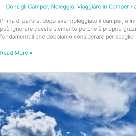
Consigli Camper
,
Noleggio
,
Viaggiare in Camper
/
Prima di partire, dopo aver noleggiato il camper, è i
può ignorare questo elemento perché è proprio grazie 
fondamentali che dobbiamo considerare per sceglier
Read More »
Affittare
camper,
prezzo
e
tutto
quello
che
c’è