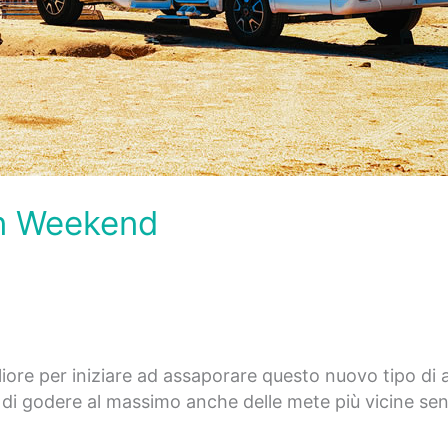
un Weekend
re per iniziare ad assaporare questo nuovo tipo di av
i godere al massimo anche delle mete più vicine senza 