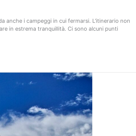
 anche i campeggi in cui fermarsi. L’itinerario non
e in estrema tranquillità. Ci sono alcuni punti