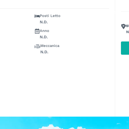
OFFERTA
PERCHÉ CAMPERIS
MARCHE
LE NOSTRE SEDI
Posti Letto
N.D.
Prez
D
Anno
N
N.D.
Meccanica
N.D.