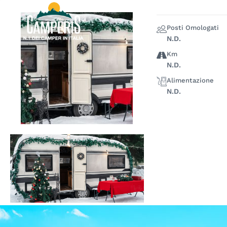
Skip
to
LA NOSTRA 
Posti Omologati
content
N.D.
Km
N.D.
Alimentazione
N.D.
Noleggiare
un