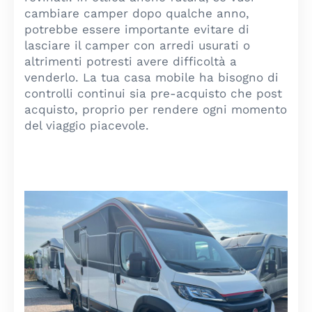
cambiare camper dopo qualche anno,
potrebbe essere importante evitare di
lasciare il camper con arredi usurati o
altrimenti potresti avere difficoltà a
venderlo. La tua casa mobile ha bisogno di
controlli continui sia pre-acquisto che post
acquisto, proprio per rendere ogni momento
del viaggio piacevole.
Original
Current
price
price
was:
is:
69.500€.
64.900€.