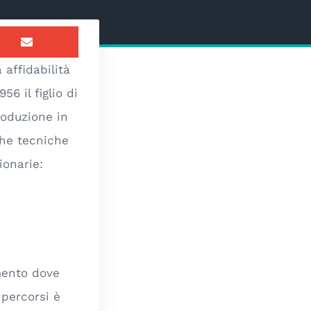
 affidabilità
6 il figlio di
roduzione in
che tecniche
ionarie:
mento dove
percorsi è