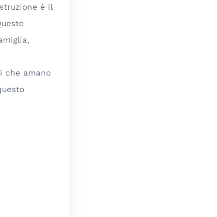
struzione è il
Questo
amiglia,
sti che amano
questo