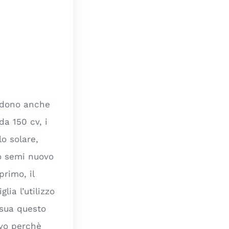
endono anche
a 150 cv, i
o solare,
lo semi nuovo
rimo, il
ia l’utilizzo
 sua questo
vo perchè