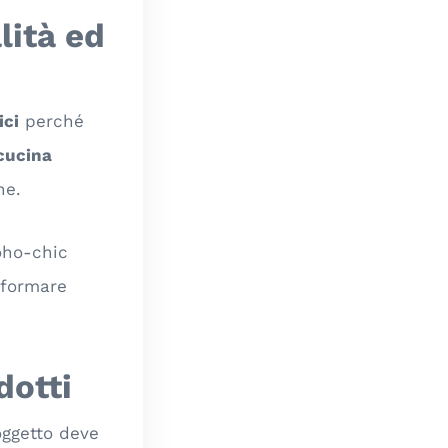
lità ed
ici
perché
cucina
ne.
oho-chic
sformare
dotti
oggetto deve