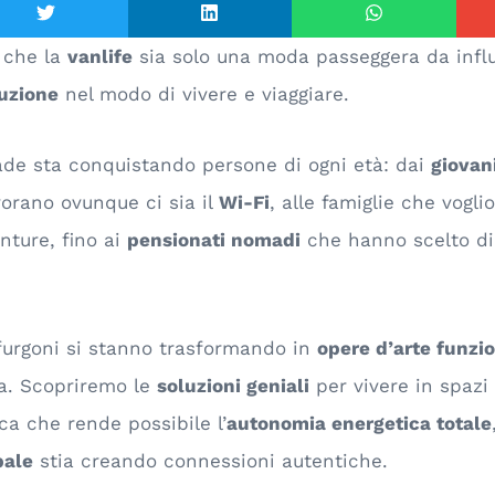
 che la
vanlife
sia solo una moda passeggera da infl
luzione
nel modo di vivere e viaggiare.
ade sta conquistando persone di ogni età: dai
giovan
orano ovunque ci sia il
Wi-Fi
, alle famiglie che vogli
enture, fino ai
pensionati nomadi
che hanno scelto di 
furgoni si stanno trasformando in
opere d’arte funzio
a. Scopriremo le
soluzioni geniali
per vivere in spazi
ca che rende possibile l’
autonomia energetica totale
bale
stia creando connessioni autentiche.