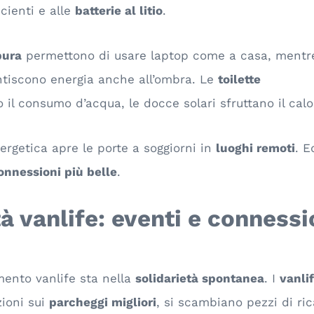
cienti e alle
batterie al litio
.
pura
permettono di usare laptop come a casa, mentr
tiscono energia anche all’ombra. Le
toilette
il consumo d’acqua, le docce solari sfruttano il calo
rgetica apre le porte a soggiorni in
luoghi remoti
. E
onnessioni più belle
.
 vanlife: eventi e connessi
mento vanlife sta nella
solidarietà spontanea
. I
vanli
ioni sui
parcheggi migliori
, si scambiano pezzi di ri