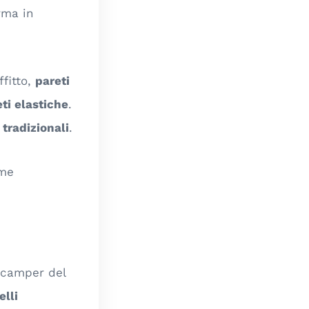
orma in
fitto,
pareti
eti elastiche
.
 tradizionali
.
ome
 camper del
lli