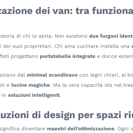
azione dei van: tra funziona
storia di chi lo abita. Non esistono
due furgoni ident
ni dei suoi proprietari. Chi ama cucinare installa una
rfisti progettano
portatabelle integrate
e docce ester
aziano dal
minimal scandinavo
con legni chiari, al b
ati e
lucine magiche
. Ma la vera capacità sta nel tra
i in
soluzioni intelligenti
.
luzioni di design per spazi ri
significa diventare
maestri dell’ottimizzazione
. Ogni 