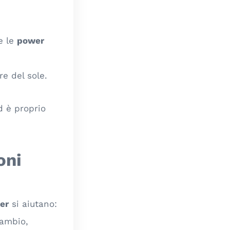
e le
power
re del sole.
d è proprio
oni
fer
si aiutano:
cambio,