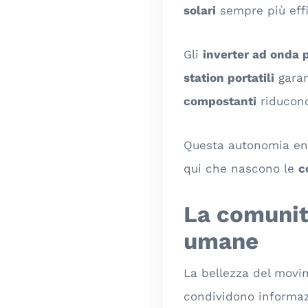
solari
sempre più effi
Gli
inverter ad onda 
station portatili
garan
compostanti
riducono 
Questa autonomia ene
qui che nascono le
c
La comunità
umane
La bellezza del movi
condividono informaz