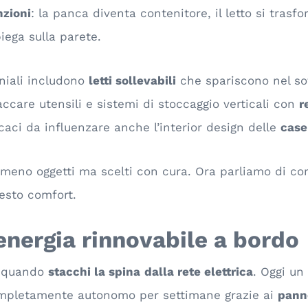
zioni
: la panca diventa contenitore, il letto si trasf
ipiega sulla parete.
niali includono
letti sollevabili
che spariscono nel sof
ccare utensili e sistemi di stoccaggio verticali con
r
caci da influenzare anche l’interior design delle
case
o: meno oggetti ma scelti con cura. Ora parliamo di c
esto comfort.
energia rinnovabile a bordo
va quando
stacchi la spina
dalla rete elettrica
. Oggi un
ompletamente autonomo per settimane grazie ai
panne