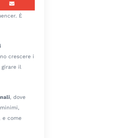
uencer. È
i
ono crescere i
girare il
nali
, dove
 minimi,
, e come